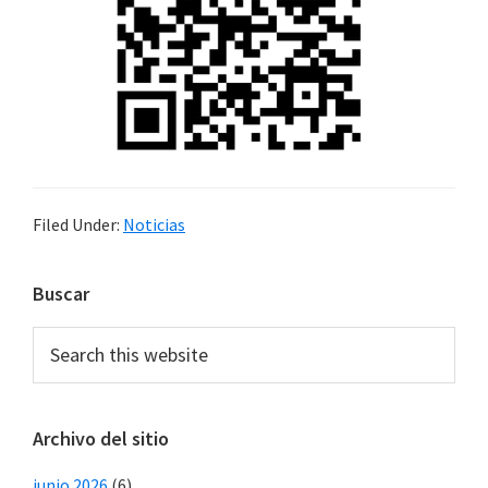
Filed Under:
Noticias
Primary
Buscar
Sidebar
Search
this
website
Archivo del sitio
junio 2026
(6)