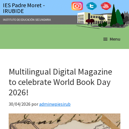
IES Padre Moret -
IRUBIDE
INSTITUTO DE EDUCACIÓN SECUNDARIA
Skip
Skip
Menu
to
to
main
primary
content
sidebar
Multilingual Digital Magazine
to celebrate World Book Day
2026!
30/04/2026
por
adminwpiesirub