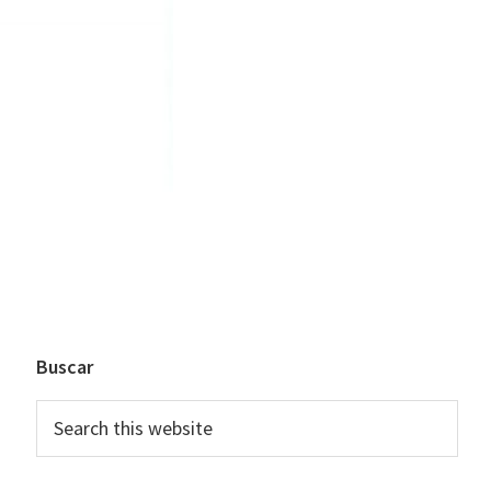
Primary
Buscar
Sidebar
Search
this
website