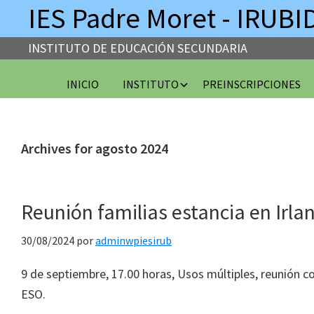
IES Padre Moret - IRUBI
INSTITUTO DE EDUCACIÓN SECUNDARIA
Skip
Skip
Skip
INICIO
INSTITUTO
PREINSCRIPCIONES
to
to
to
primary
main
primary
navigation
content
sidebar
Archives for agosto 2024
Reunión familias estancia en Irla
30/08/2024
por
adminwpiesirub
9 de septiembre, 17.00 horas, Usos múltiples, reunión co
ESO.