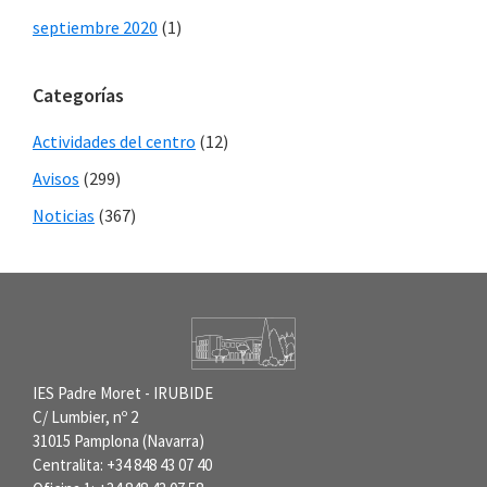
septiembre 2020
(1)
Categorías
Actividades del centro
(12)
Avisos
(299)
Noticias
(367)
IES Padre Moret - IRUBIDE
C/ Lumbier, nº 2
31015 Pamplona (Navarra)
Centralita: +34 848 43 07 40