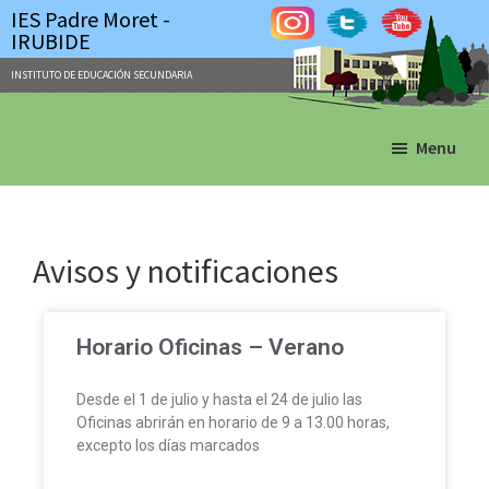
IES Padre Moret -
IRUBIDE
INSTITUTO DE EDUCACIÓN SECUNDARIA
Skip
Skip
Menu
to
to
main
primary
content
sidebar
Avisos y notificaciones
Horario Oficinas – Verano
Desde el 1 de julio y hasta el 24 de julio las
Oficinas abrirán en horario de 9 a 13.00 horas,
excepto los días marcados