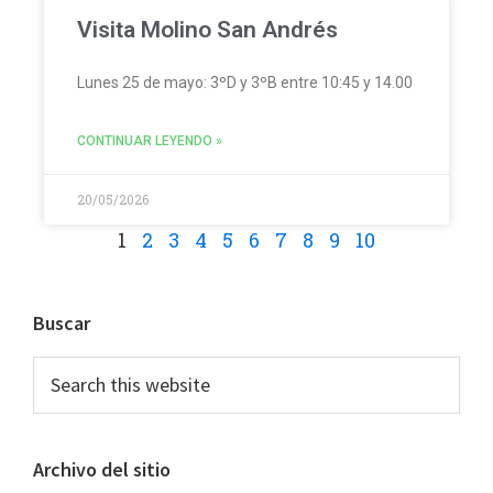
Visita Molino San Andrés
Lunes 25 de mayo: 3ºD y 3ºB entre 10:45 y 14.00
CONTINUAR LEYENDO »
20/05/2026
1
2
3
4
5
6
7
8
9
10
Buscar
Archivo del sitio